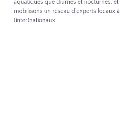
aquatiques que diurnes et nocturnes, et
mobilisons un réseau d’experts locaux à
(inter)nationaux.
Schéma régional de cohérence écologique
Accompagnement de l'
Office de
l'environnement de Corse
à la finalisation du