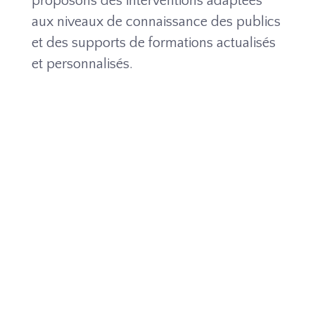
proposons des interventions adaptées
aux niveaux de connaissance des publics
et des supports de formations actualisés
et personnalisés.
Copernicus & Biodiversité
Module "Trame noire" de la formation organisé
du 9 au 31 janvier 2024 en ligne
COPERNICUS